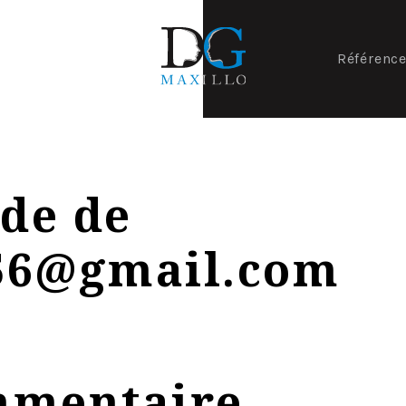
Référenc
de de
56@gmail.com
mmentaire