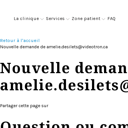
All-on-4
La clinique
Services
Zone patient
FAQ
Implants zygomatiques
Retour à l'accueil
Nouvelle demande de
amelie.desilets@videotron.ca
Nouvelle deman
amelie.desilets
Partager cette page sur
Question ou co