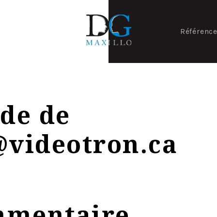
Référenc
de de
@videotron.ca
mmentaire