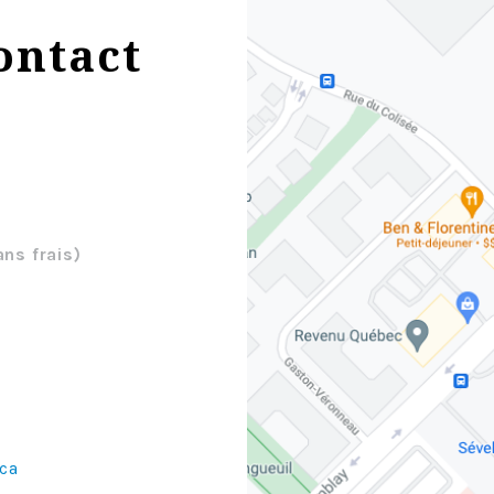
ontact
ans frais)
ca